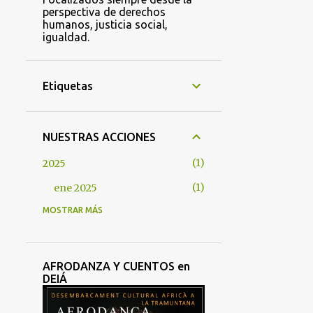
perspectiva de derechos
humanos, justicia social,
igualdad.
Etiquetas
NUESTRAS ACCIONES
1
2025
1
ene 2025
MOSTRAR MÁS
1
2022
1
abr 2022
2
2021
AFRODANZA Y CUENTOS en
DEIÁ
1
oct 2021
1
abr 2021