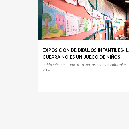
n
t
r
a
d
a
EXPOSICION DE DIBUJOS INFANTILES- L
s
GUERRA NO ES UN JUEGO DE NIÑOS
publicado por
THAKHI-RUNA. Asociación cultural
el
j
2014