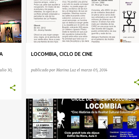
A
LOCOMBIA, CICLO DE CINE
ulio 30,
publicado por
Marina Luz
el
marzo 05, 2014
INSIDENCIA Y MOVILIZACIÓN