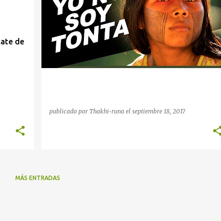
cate de
publicado por
Thakhi-runa
el
septiembre 18, 2017
MÁS ENTRADAS