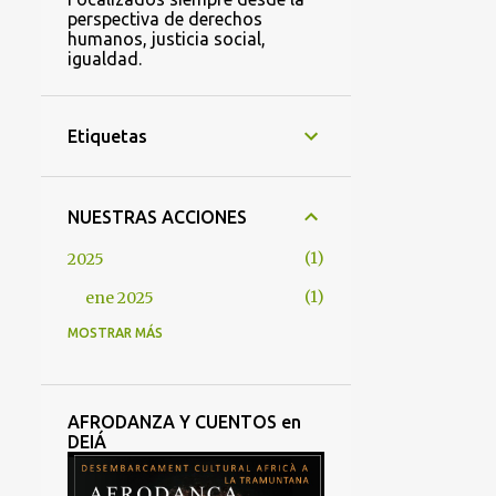
perspectiva de derechos
humanos, justicia social,
igualdad.
Etiquetas
NUESTRAS ACCIONES
1
2025
1
ene 2025
MOSTRAR MÁS
1
2022
1
abr 2022
2
2021
AFRODANZA Y CUENTOS en
DEIÁ
1
oct 2021
1
abr 2021