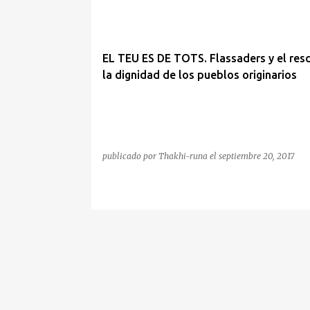
n
t
r
EL TEU ES DE TOTS. Flassaders y el res
a
la dignidad de los pueblos originarios
d
a
s
publicado por
Thakhi-runa
el
septiembre 20, 2017