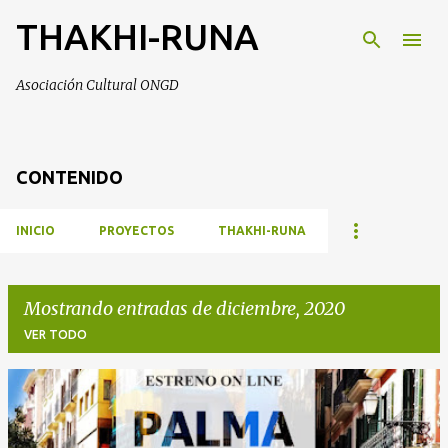
THAKHI-RUNA
Ir al contenido principal
Asociación Cultural ONGD
CONTENIDO
INICIO
PROYECTOS
THAKHI-RUNA
Mostrando entradas de diciembre, 2020
VER TODO
E
n