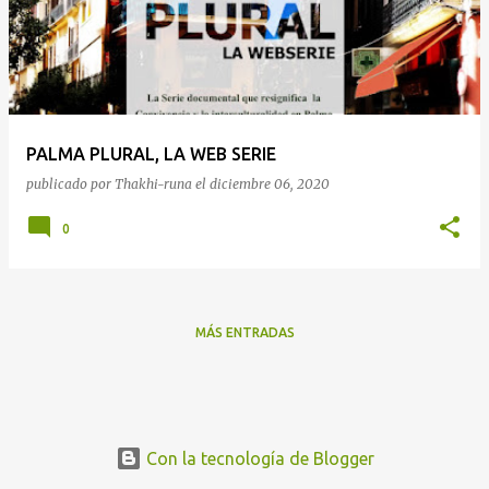
t
r
a
d
a
PALMA PLURAL, LA WEB SERIE
s
publicado por
Thakhi-runa
el
diciembre 06, 2020
0
MÁS ENTRADAS
Con la tecnología de Blogger