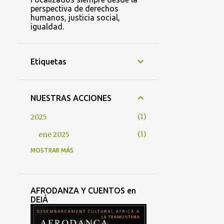
perspectiva de derechos
humanos, justicia social,
igualdad.
Etiquetas
NUESTRAS ACCIONES
1
2025
1
ene 2025
MOSTRAR MÁS
1
2022
1
abr 2022
2
2021
AFRODANZA Y CUENTOS en
DEIÁ
1
oct 2021
1
abr 2021