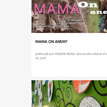
n
t
r
a
d
a
MAMA ON ANEM?
s
publicado por
THAKHI-RUNA. Asociación cultural
el
01, 2015