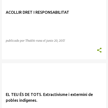
t
r
ACOLLIR DRET I RESPONSABILITAT
a
d
a
s
publicado por
Thakhi-runa
el
junio 20, 2017
EL TEU ÉS DE TOTS. Extractivisme i extermini de
pobles indígenes.