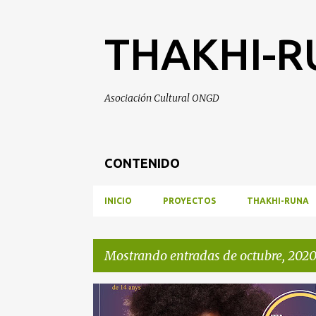
THAKHI-
Asociación Cultural ONGD
CONTENIDO
INICIO
PROYECTOS
THAKHI-RUNA
Mostrando entradas de octubre, 202
E
ÁFRICA EN MALLORCA
AFRODANZA
BUNYOLA