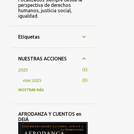
perspectiva de derechos
humanos, justicia social,
igualdad.
Etiquetas
NUESTRAS ACCIONES
1
2025
1
ene 2025
MOSTRAR MÁS
1
2022
1
abr 2022
2
2021
AFRODANZA Y CUENTOS en
DEIÁ
1
oct 2021
1
abr 2021