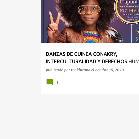
n
DERECHOS HUMANOS
INTERCULTURALIDAD
t
r
a
d
a
DANZAS DE GUINEA CONAKRY,
s
INTERCULTURALIDAD Y DERECHOS HU
EN BUNYOLA
publicado por
thakhiruna
el
octubre 16, 2020
1