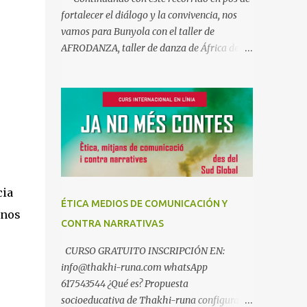
fortalecer el diálogo y la convivencia, nos
vamos para Bunyola con el taller de
AFRODANZA, taller de danza de África del
Oeste, interculturalidad y derechos
humanos. Un taller socioeducativo en el
que nos acercaremos a la música y la danza
de Guinea Conakry. Un arte en el que el
cuerpo es el narrador de historias y
transmisor de emociones y valores. A la vez
que descubrimos aspectos de la historia y la
cultura de algunos pueblos africanos, así
cia
como los vínculos que nos unen a este
ÉTICA MEDIOS DE COMUNICACIÓN Y
maravilloso continente. Un viaje que busca
anos
CONTRA NARRATIVAS
fortalecer el diálogo y la convivencia
intercultural en un mundo globalizado, pero
CURSO GRATUITO INSCRIPCIÓN EN:
también en nuestro propio entorno
info@thakhi-runa.com whatsApp
cotidiano donde África también está
617543544 ¿Qué es? Propuesta
presente. Es un taller gratuito compuesto
socioeducativa de Thakhi-runa configurada