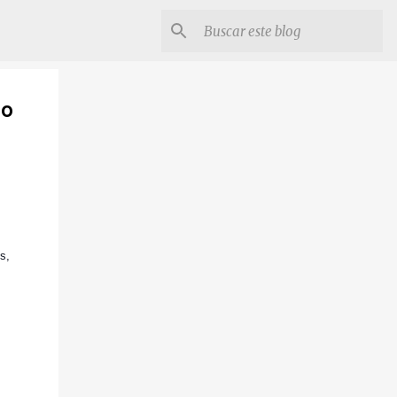
zo
s,