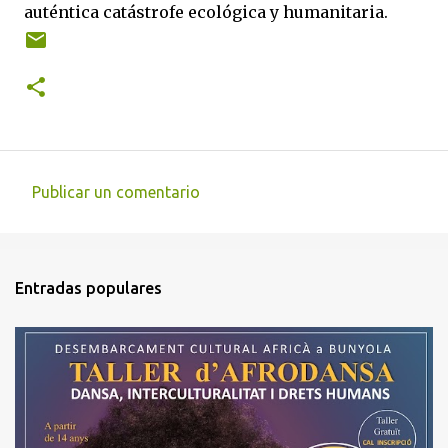
auténtica catástrofe ecológica y humanitaria.
Publicar un comentario
C
o
m
Entradas populares
e
n
t
a
r
i