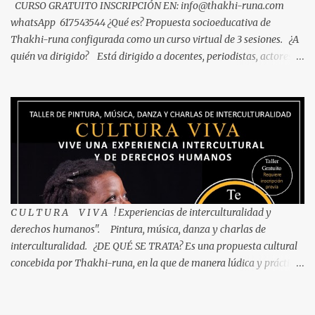
Noviemb...
CURSO GRATUITO INSCRIPCIÓN EN: info@thakhi-runa.com
whatsApp 617543544 ¿Qué es? Propuesta socioeducativa de
Thakhi-runa configurada como un curso virtual de 3 sesiones. ¿A
quién va dirigido? Está dirigido a docentes, periodistas, actores
sociales y personas interesadas en temas de interculturalidad y
antirracismo. Objetivo El curso pretende propiciar una reflexión
sobre el papel estructural de los medios de comunicación en la
existencia dentro del imaginario social de lógicas xenófobas y
racistas. Aportar argumentarios que fortalezcan una ética
antirracista y decolonial en los medios de comunicación Promover
la consolidación de propuestas comunicativas independientes
desde el Sur Global con una mirada inclusiva, decolonial
antirracistas y feministas que se erijan con parámetros éticos, de
C U L T U R A V I V A ! Experiencias de interculturalidad y
responsabilidad y justicia social. ¿Cuándo? Abril 27, mayo 4 y 11
derechos humanos". Pintura, música, danza y charlas de
todas las sesion...
interculturalidad. ¿DE QUÉ SE TRATA? Es una propuesta cultural
concebida por Thakhi-runa, en la que de manera lúdica y práctica,
nos aproximamos a expresiones culturales de China,
Latinoamérica y África Occidental. Territorios origen, de personas
que han migrado y construido arraigo en el territorio balear.