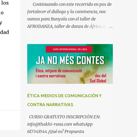
 los
Continuando con este recorrido en pos de
fortalecer el diálogo y la convivencia, nos
io
vamos para Bunyola con el taller de
y
AFRODANZA, taller de danza de África del
idad
Oeste, interculturalidad y derechos
humanos. Un taller socioeducativo en el
que nos acercaremos a la música y la danza
de Guinea Conakry. Un arte en el que el
cuerpo es el narrador de historias y
transmisor de emociones y valores. A la vez
que descubrimos aspectos de la historia y la
cultura de algunos pueblos africanos, así
como los vínculos que nos unen a este
ÉTICA MEDIOS DE COMUNICACIÓN Y
maravilloso continente. Un viaje que busca
CONTRA NARRATIVAS
fortalecer el diálogo y la convivencia
intercultural en un mundo globalizado, pero
CURSO GRATUITO INSCRIPCIÓN EN:
también en nuestro propio entorno
info@thakhi-runa.com whatsApp
cotidiano donde África también está
617543544 ¿Qué es? Propuesta
presente. Es un taller gratuito compuesto