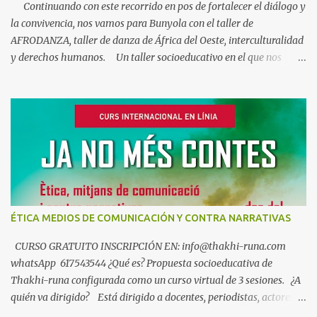
Continuando con este recorrido en pos de fortalecer el diálogo y
la convivencia, nos vamos para Bunyola con el taller de
AFRODANZA, taller de danza de África del Oeste, interculturalidad
y derechos humanos. Un taller socioeducativo en el que nos
acercaremos a la música y la danza de Guinea Conakry. Un arte
en el que el cuerpo es el narrador de historias y transmisor de
emociones y valores. A la vez que descubrimos aspectos de la
historia y la cultura de algunos pueblos africanos, así como los
vínculos que nos unen a este maravilloso continente. Un viaje que
busca fortalecer el diálogo y la convivencia intercultural en un
mundo globalizado, pero también en nuestro propio entorno
cotidiano donde África también está presente. Es un taller
gratuito compuesto por tres encuentros que tendrá lugar en el
ÉTICA MEDIOS DE COMUNICACIÓN Y CONTRA NARRATIVAS
Teatro Municipal de Bunyola Los jueves 29 de Octubre, 5 y 12 de
Noviemb...
CURSO GRATUITO INSCRIPCIÓN EN: info@thakhi-runa.com
whatsApp 617543544 ¿Qué es? Propuesta socioeducativa de
Thakhi-runa configurada como un curso virtual de 3 sesiones. ¿A
quién va dirigido? Está dirigido a docentes, periodistas, actores
sociales y personas interesadas en temas de interculturalidad y