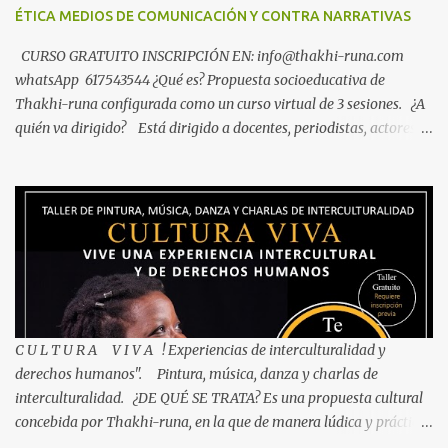
gratuito compuesto por tres encuentros que tendrá lugar en el
ÉTICA MEDIOS DE COMUNICACIÓN Y CONTRA NARRATIVAS
Teatro Municipal de Bunyola Los jueves 29 de Octubre, 5 y 12 de
Noviemb...
CURSO GRATUITO INSCRIPCIÓN EN: info@thakhi-runa.com
whatsApp 617543544 ¿Qué es? Propuesta socioeducativa de
Thakhi-runa configurada como un curso virtual de 3 sesiones. ¿A
quién va dirigido? Está dirigido a docentes, periodistas, actores
sociales y personas interesadas en temas de interculturalidad y
antirracismo. Objetivo El curso pretende propiciar una reflexión
sobre el papel estructural de los medios de comunicación en la
existencia dentro del imaginario social de lógicas xenófobas y
racistas. Aportar argumentarios que fortalezcan una ética
antirracista y decolonial en los medios de comunicación Promover
la consolidación de propuestas comunicativas independientes
desde el Sur Global con una mirada inclusiva, decolonial
antirracistas y feministas que se erijan con parámetros éticos, de
C U L T U R A V I V A ! Experiencias de interculturalidad y
responsabilidad y justicia social. ¿Cuándo? Abril 27, mayo 4 y 11
derechos humanos". Pintura, música, danza y charlas de
todas las sesion...
interculturalidad. ¿DE QUÉ SE TRATA? Es una propuesta cultural
concebida por Thakhi-runa, en la que de manera lúdica y práctica,
nos aproximamos a expresiones culturales de China,