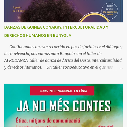
DANZAS DE GUINEA CONAKRY, INTERCULTURALIDAD Y
DERECHOS HUMANOS EN BUNYOLA
Continuando con este recorrido en pos de fortalecer el diálogo y
la convivencia, nos vamos para Bunyola con el taller de
AFRODANZA, taller de danza de África del Oeste, interculturalidad
y derechos humanos. Un taller socioeducativo en el que nos
acercaremos a la música y la danza de Guinea Conakry. Un arte
en el que el cuerpo es el narrador de historias y transmisor de
emociones y valores. A la vez que descubrimos aspectos de la
historia y la cultura de algunos pueblos africanos, así como los
vínculos que nos unen a este maravilloso continente. Un viaje que
busca fortalecer el diálogo y la convivencia intercultural en un
mundo globalizado, pero también en nuestro propio entorno
cotidiano donde África también está presente. Es un taller