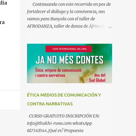
dia
Continuando con este recorrido en pos de
fortalecer el diálogo y la convivencia, nos
vamos para Bunyola con el taller de
ra
AFRODANZA, taller de danza de África del
Oeste, interculturalidad y derechos
humanos. Un taller socioeducativo en el
que nos acercaremos a la música y la danza
de Guinea Conakry. Un arte en el que el
cuerpo es el narrador de historias y
transmisor de emociones y valores. A la vez
que descubrimos aspectos de la historia y la
cultura de algunos pueblos africanos, así
como los vínculos que nos unen a este
ÉTICA MEDIOS DE COMUNICACIÓN Y
maravilloso continente. Un viaje que busca
CONTRA NARRATIVAS
fortalecer el diálogo y la convivencia
intercultural en un mundo globalizado, pero
CURSO GRATUITO INSCRIPCIÓN EN:
también en nuestro propio entorno
info@thakhi-runa.com whatsApp
cotidiano donde África también está
617543544 ¿Qué es? Propuesta
presente. Es un taller gratuito compuesto