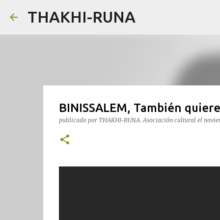
THAKHI-RUNA
BINISSALEM, También quiere c
publicado por
THAKHI-RUNA. Asociación cultural
el
novie