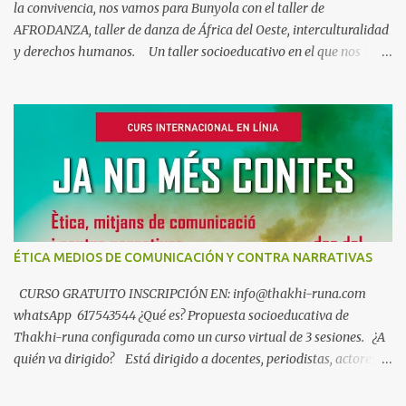
la convivencia, nos vamos para Bunyola con el taller de
AFRODANZA, taller de danza de África del Oeste, interculturalidad
y derechos humanos. Un taller socioeducativo en el que nos
acercaremos a la música y la danza de Guinea Conakry. Un arte
en el que el cuerpo es el narrador de historias y transmisor de
emociones y valores. A la vez que descubrimos aspectos de la
historia y la cultura de algunos pueblos africanos, así como los
vínculos que nos unen a este maravilloso continente. Un viaje que
busca fortalecer el diálogo y la convivencia intercultural en un
mundo globalizado, pero también en nuestro propio entorno
cotidiano donde África también está presente. Es un taller
gratuito compuesto por tres encuentros que tendrá lugar en el
ÉTICA MEDIOS DE COMUNICACIÓN Y CONTRA NARRATIVAS
Teatro Municipal de Bunyola Los jueves 29 de Octubre, 5 y 12 de
Noviemb...
CURSO GRATUITO INSCRIPCIÓN EN: info@thakhi-runa.com
whatsApp 617543544 ¿Qué es? Propuesta socioeducativa de
Thakhi-runa configurada como un curso virtual de 3 sesiones. ¿A
quién va dirigido? Está dirigido a docentes, periodistas, actores
sociales y personas interesadas en temas de interculturalidad y
antirracismo. Objetivo El curso pretende propiciar una reflexión